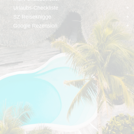
Urlaubs-Checkliste
SZ Reiseknigge
Google Rezension