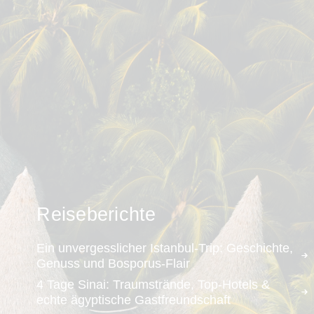
Reiseberichte
Ein unvergesslicher Istanbul-Trip: Geschichte,
Genuss und Bosporus-Flair
4 Tage Sinai: Traumstrände, Top-Hotels &
echte ägyptische Gastfreundschaft