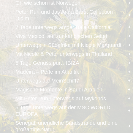
Oh wie schön ist Norwegen
Peter Ruh und das Anda Barut Collection
Didim
7 Tage unterwegs an der Baja California
Viva Mexico, auf zur karibischen Seite!
Unterwegs in Südafrika mit Nicole Marquardt
Mit Nicole & Peter unterwegs in Thailand
5 Tage Genuss pur…IBIZA
Madeira – Perle im Atlantik
Unterwegs auf MeinSchiff7
Magische Momente in Saudi Arabien
Mit Peter Ruh unterwegs auf Mykonos
5 Tage unterwegs auf der MSC WORLD
EUROPA
Senegal, unendliche Sandstrände und eine
großartige Natur..