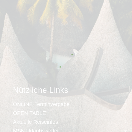
Nützliche Links
ONLINE-Terminvergabe
OPEN TABLE
Aktuelle Reiseinfos
MSN Urlaubswetter