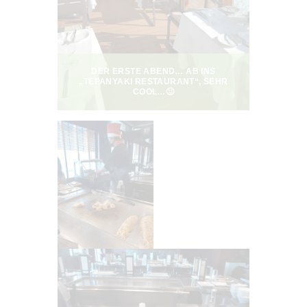
N
N
F
Ü
R
M
E
DER ERSTE ABEND… AB INS
I
„TEPANYAKI RESTAURANT“, SEHR
N
COOL…
🙂
E
N
„
K
L
E
I
N
E
N
H
U
N
G
E
R
.
.
:
)
„