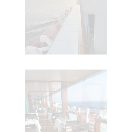
E
I
N
W
E
N
I
G
S
P
Ä
T
E
R
D
A