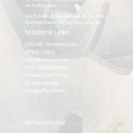
am Kollwitzplatz
10435 Berlin, Knaackstrasse 45 Tel.: 030 -
400566870 berlin30@tui-reisecenter.de
Nützliche Links
ONLINE-Terminvergabe
OPEN TABLE
Aktuelle Reiseinfos
MSN Urlaubswetter
Urlaubs-Checkliste
SZ Reiseknigge
Google Rezension
Reiseberichte