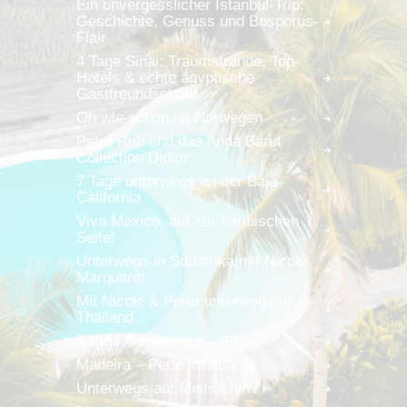
Ein unvergesslicher Istanbul-Trip:
Geschichte, Genuss und Bosporus-
Flair
4 Tage Sinai: Traumstrände, Top-
Hotels & echte ägyptische
Gastfreundschaft
Oh wie schön ist Norwegen
Peter Ruh und das Anda Barut
Collection Didim
7 Tage unterwegs an der Baja
California
Viva Mexico, auf zur karibischen
Seite!
Unterwegs in Südafrika mit Nicole
Marquardt
Mit Nicole & Peter unterwegs in
Thailand
5 Tage Genuss pur…IBIZA
Madeira – Perle im Atlantik
Unterwegs auf MeinSchiff7