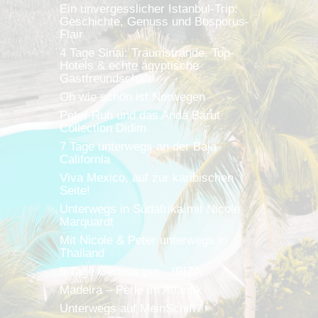
Ein unvergesslicher Istanbul-Trip:
Geschichte, Genuss und Bosporus-
Flair
4 Tage Sinai: Traumstrände, Top-
Hotels & echte ägyptische
Gastfreundschaft
Oh wie schön ist Norwegen
Peter Ruh und das Anda Barut
Collection Didim
7 Tage unterwegs an der Baja
California
Viva Mexico, auf zur karibischen
Seite!
Unterwegs in Südafrika mit Nicole
Marquardt
Mit Nicole & Peter unterwegs in
Thailand
5 Tage Genuss pur…IBIZA
Madeira – Perle im Atlantik
Unterwegs auf MeinSchiff7