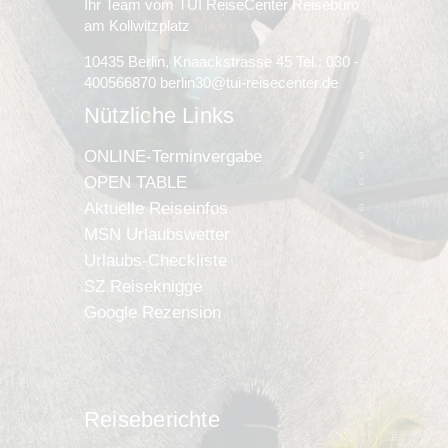
Ihr Team vom TUI ReiseCenter Reisebüro
am Kollwitzplatz
10435 Berlin, Knaackstrasse 45 Tel.: 030 -
400566870 berlin30@tui-reisecenter.de
Nützliche Links
ONLINE-Terminvergabe
OPEN TABLE
Aktuelle Reiseinfos
MSN Urlaubswetter
Urlaubs-Checkliste
SZ Reiseknigge
Google Rezension
Reiseberichte