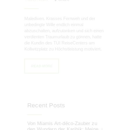
Malediven. Krasses Fernweh und der
unbedingte Wille endlich einmal
abzuschalten, aufzutanken und sich einen
verdienten Traumurlaub zu gönnen, hatte
die Kundin des TUI ReiseCenters am
Kollwitzplatz zu Höchstleistung motiviert.
READ MORE
Recent Posts
Von Miamis Art-déco-Zauber zu
den Wundern der Karibik: Meine