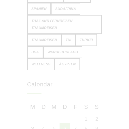
SPANIEN
SÜDAFRIKA
THAILAND FERNREISEN
TRAUMREISEN
TRAUMREISEN
TUI
TÜRKEI
USA
WANDERURLAUB
WELLNESS
ÄGYPTEN
Calendar
M
D
M
D
F
S
S
1
2
3
4
5
6
7
8
9