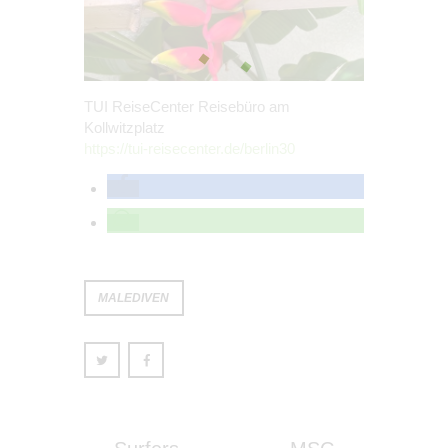
TUI ReiseCenter Reisebüro am
Kollwitzplatz
https://tui-reisecenter.de/berlin30
MALEDIVEN