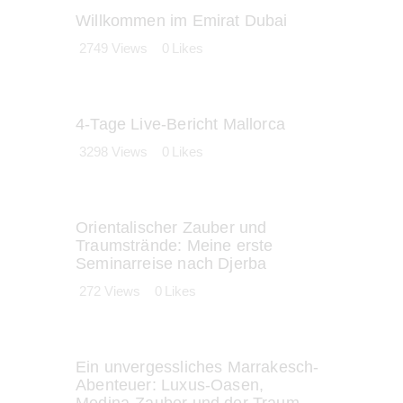
Willkommen im Emirat Dubai
2749
Views
0
Likes
4-Tage Live-Bericht Mallorca
3298
Views
0
Likes
Orientalischer Zauber und
Traumstrände: Meine erste
Seminarreise nach Djerba
272
Views
0
Likes
Ein unvergessliches Marrakesch-
Abenteuer: Luxus-Oasen,
Medina-Zauber und der Traum