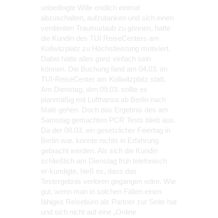
unbedingte Wille endlich einmal
abzuschalten, aufzutanken und sich einen
verdienten Traumurlaub zu gönnen, hatte
die Kundin des TUI ReiseCenters am
Kollwitzplatz zu Höchstleistung motiviert.
Dabei hätte alles ganz einfach sein
können. Die Buchung fand am 04.03. im
TUI-ReiseCenter am Kollwitzplatz statt.
Am Dienstag, den 09.03. sollte es
planmäßig mit Lufthansa ab Berlin nach
Malé gehen. Doch das Ergebnis des am
Samstag gemachten PCR Tests blieb aus.
Da der 08.03. ein gesetzlicher Feiertag in
Berlin war, konnte nichts in Erfahrung
gebracht werden. Als sich die Kundin
schließlich am Dienstag früh telefonisch
er-kundigte, hieß es, dass das
Testergebnis verloren gegangen wäre. Wie
gut, wenn man in solchen Fällen einen
fähiges Reisebüro als Partner zur Seite hat
und sich nicht auf eine „Online