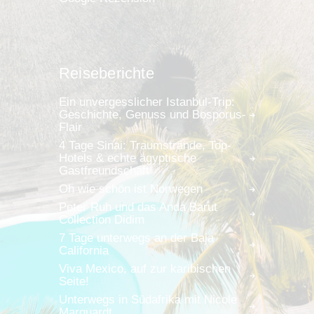
Reiseberichte
Ein unvergesslicher Istanbul-Trip:
Geschichte, Genuss und Bosporus-
Flair
4 Tage Sinai: Traumstrände, Top-
Hotels & echte ägyptische
Gastfreundschaft
Oh wie schön ist Norwegen
Peter Ruh und das Anda Barut
Collection Didim
7 Tage unterwegs an der Baja
California
Viva Mexico, auf zur karibischen
Seite!
Unterwegs in Südafrika mit Nicole
Marquardt