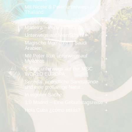
Mit Nicole & Peter unterwegs in
Thailand
5 Tage Genuss pur…IBIZA
Madeira – Perle im Atlantik
Unterwegs auf MeinSchiff7
Magische Momente in Saudi
Arabien
Mit Peter Ruh unterwegs auf
Mykonos
5 Tage unterwegs auf der MSC
WORLD EUROPA
Senegal, unendliche Sandstrände
und eine großartige Natur..
In eigener Sache..
1:0 Madrid – Eine Geburtstagsreise
Hola Cuba ¿cómo estás?