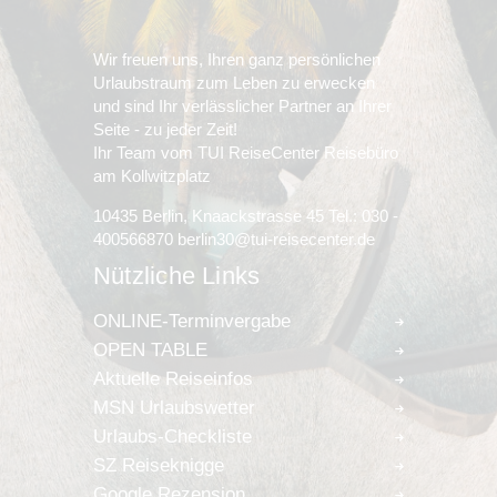
Wir freuen uns, Ihren ganz persönlichen
Urlaubstraum zum Leben zu erwecken
und sind Ihr verlässlicher Partner an Ihrer
Seite - zu jeder Zeit!
Ihr Team vom TUI ReiseCenter Reisebüro
am Kollwitzplatz
10435 Berlin, Knaackstrasse 45 Tel.: 030 -
400566870 berlin30@tui-reisecenter.de
Nützliche Links
ONLINE-Terminvergabe
OPEN TABLE
Aktuelle Reiseinfos
MSN Urlaubswetter
Urlaubs-Checkliste
SZ Reiseknigge
Google Rezension