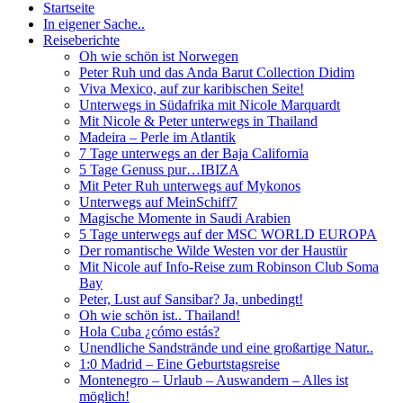
Startseite
In eigener Sache..
Reiseberichte
Oh wie schön ist Norwegen
Peter Ruh und das Anda Barut Collection Didim
Viva Mexico, auf zur karibischen Seite!
Unterwegs in Südafrika mit Nicole Marquardt
Mit Nicole & Peter unterwegs in Thailand
Madeira – Perle im Atlantik
7 Tage unterwegs an der Baja California
5 Tage Genuss pur…IBIZA
Mit Peter Ruh unterwegs auf Mykonos
Unterwegs auf MeinSchiff7
Magische Momente in Saudi Arabien
5 Tage unterwegs auf der MSC WORLD EUROPA
Der romantische Wilde Westen vor der Haustür
Mit Nicole auf Info-Reise zum Robinson Club Soma
Bay
Peter, Lust auf Sansibar? Ja, unbedingt!
Oh wie schön ist.. Thailand!
Hola Cuba ¿cómo estás?
Unendliche Sandstrände und eine großartige Natur..
1:0 Madrid – Eine Geburtstagsreise
Montenegro – Urlaub – Auswandern – Alles ist
möglich!