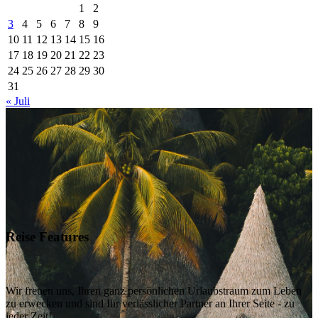
1
2
3
4
5
6
7
8
9
10
11
12
13
14
15
16
17
18
19
20
21
22
23
24
25
26
27
28
29
30
31
« Juli
Reise Features
Wir freuen uns, Ihren ganz persönlichen Urlaubstraum zum Leben
zu erwecken und sind Ihr verlässlicher Partner an Ihrer Seite - zu
jeder Zeit!