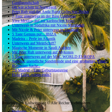
Gastfreundschaft
Oh wie schön ist Norwegen
Peter Ruh und das Anda Barut Collection Didim
7 Tage unterwegs an der Baja California
Viva Mexico, auf zur karibischen Seite!
Unterwegs in Südafrika mit Nicole Marquardt
Mit Nicole & Peter unterwegs in Thailand
5 Tage Genuss pur…IBIZA
Madeira – Perle im Atlantik
Unterwegs auf MeinSchiff7
Magische Momente in Saudi Arabien
Mit Peter Ruh unterwegs auf Mykonos
5 Tage unterwegs auf der MSC WORLD EUROPA
Senegal, unendliche Sandstrände und eine großartige Natur..
In eigener Sache..
1:0 Madrid – Eine Geburtstagsreise
Hola Cuba ¿cómo estás?
Reisebüro am Kollwitzplatz © Alle Rechte vorbehaltern
Startseite