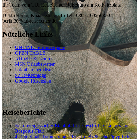
Ihr Team vom TUI ReiseCenter Reisebüro am Kollwitzplatz
10435 Berlin, Knaackstrasse 45 Tel.: 030 - 400566870
berlin30@tui-reisecenter.de
Nützliche Links
ONLINE-Terminvergabe
OPEN TABLE
Aktuelle Reiseinfos
MSN Urlaubswetter
Urlaubs-Checkliste
SZ Reiseknigge
Google Rezension
Reiseberichte
Ein unvergesslicher Istanbul-Trip: Geschichte, Genuss und
Bosporus-Flair
4 Tage Sinai: Traumstrände, Top-Hotels & echte ägyptische