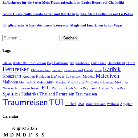
Zufluchtsort für die Seele: Mein Traumaufenthalt im Eagles Resort auf Chalkidiki
Grüne Oasen, Vulkanlandschaften und Hotel-Highlights: Mein Inseltraum auf La Palma
Ein glitzerndes Wüstenabenteuer: Kontraste, Magie und Emotionen in Las Vegas
Suchen
nach:
Tags
Afrika
Ander Barut Collection
Baja California
Bergensbanen
Color Line
Deutschland
Didim
Fernreisen
Karibik
Flitterwochen
Gebeco
Griechenland
Havila
Ibiza
Malediven
Kreuzfahrt
Kroatien
Kykladen
LasVegas
Luxusreien
Madeira
Mallorca
MeinSchiff
MeinSchiff7
Mexico
MSC Cruise
MSC World Europa
Mykonos
RIU
Norway
Norwegen
Reisen
Robinson Club Soma Bay
Saudi Arabien
Soma Bay
Spanien
Südafrika
Thailand Fernreisen Traumreisen
Traumreisen
TUI
Türkei
USA
Wanderurlaub
Wellness
Ägypten
Calendar
August 2026
M
D
M
D
F
S
S