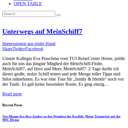
OPEN TABLE
Unterwegs auf MeinSchiff7
Impressionen aus erster Hand
Share
Twitter
Facebook
Unsere Kollegin Eva Praschma vom TUI ReiseCenter Herne, prüfte
auch für uns das jüngste Mitglied der MeinSchiff-Flotte,
MeinSchiff7, auf Herz und Meer. MeinSchiff7. 2 Tage durfte ich
dieses große, stolze Schiff testen und jede Menge toller Tipps und
Infos mitnehmen. Es war eine Tour für „family & friends“ noch vor
der Taufe. Es gab keine besondere Route. Es ging einzig…
Read more
Recent Posts
Von Miamis Art-déco-Zauber zu den Wundern der Karibik: Meine Traumreise auf der
MSC Divina