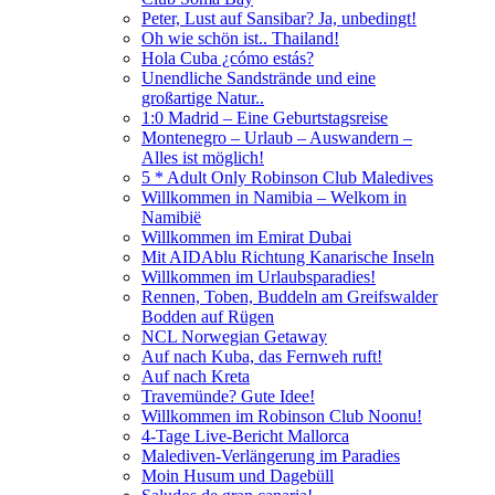
Peter, Lust auf Sansibar? Ja, unbedingt!
Oh wie schön ist.. Thailand!
Hola Cuba ¿cómo estás?
Unendliche Sandstrände und eine
großartige Natur..
1:0 Madrid – Eine Geburtstagsreise
Montenegro – Urlaub – Auswandern –
Alles ist möglich!
5 * Adult Only Robinson Club Maledives
Willkommen in Namibia – Welkom in
Namibië
Willkommen im Emirat Dubai
Mit AIDAblu Richtung Kanarische Inseln
Willkommen im Urlaubsparadies!
Rennen, Toben, Buddeln am Greifswalder
Bodden auf Rügen
NCL Norwegian Getaway
Auf nach Kuba, das Fernweh ruft!
Auf nach Kreta
Travemünde? Gute Idee!
Willkommen im Robinson Club Noonu!
4-Tage Live-Bericht Mallorca
Malediven-Verlängerung im Paradies
Moin Husum und Dagebüll