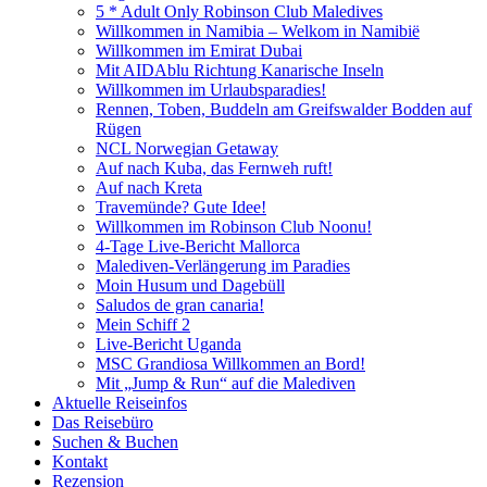
5 * Adult Only Robinson Club Maledives
Willkommen in Namibia – Welkom in Namibië
Willkommen im Emirat Dubai
Mit AIDAblu Richtung Kanarische Inseln
Willkommen im Urlaubsparadies!
Rennen, Toben, Buddeln am Greifswalder Bodden auf
Rügen
NCL Norwegian Getaway
Auf nach Kuba, das Fernweh ruft!
Auf nach Kreta
Travemünde? Gute Idee!
Willkommen im Robinson Club Noonu!
4-Tage Live-Bericht Mallorca
Malediven-Verlängerung im Paradies
Moin Husum und Dagebüll
Saludos de gran canaria!
Mein Schiff 2
Live-Bericht Uganda
MSC Grandiosa Willkommen an Bord!
Mit „Jump & Run“ auf die Malediven
Aktuelle Reiseinfos
Das Reisebüro
Suchen & Buchen
Kontakt
Rezension