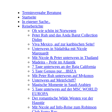
Terminvergabe Beratung
Startseite
In eigener Sache..
Reiseberichte
Oh wie schön ist Norwegen
Peter Ruh und das Anda Barut Collection
Didim
Viva Mexico, auf zur karibischen Seite!
Unterwegs in Südafrika mit Nicole
Marquardt
Mit Nicole & Peter unterwegs in Thailand
Madeira – Perle im Atlantik
7 Tage unterwegs an der Baja California
5 Tage Genuss pur…IBIZA
Mit Peter Ruh unterwegs auf Mykonos
Unterwegs auf MeinSchiff7
Magische Momente in Saudi Arabien
5 Tage unterwegs auf der MSC WORLD
EUROPA
Der romantische Wilde Westen vor der
Haustür
Mit Nicole auf Info-Reise zum Robinson
Club Soma Bay