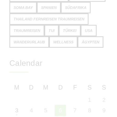
SOMA BAY
SPANIEN
SÜDAFRIKA
THAILAND FERNREISEN TRAUMREISEN
TRAUMREISEN
TUI
TÜRKEI
USA
WANDERURLAUB
WELLNESS
ÄGYPTEN
Calendar
M
D
M
D
F
S
S
1
2
3
4
5
6
7
8
9