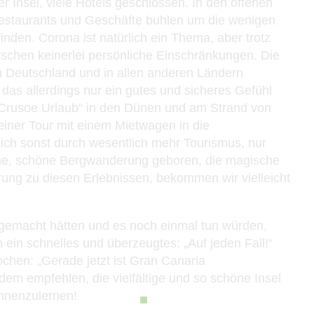
 Insel, viele Hotels geschlossen. In den offenen
 Restaurants und Geschäfte buhlen um die wenigen
inden. Corona ist natürlich ein Thema, aber trotz
rschen keinerlei persönliche Einschränkungen. Die
 in Deutschland und in allen anderen Ländern
das allerdings nur ein gutes und sicheres Gefühl
Crusoe Urlaub“ in den Dünen und am Strand von
einer Tour mit einem Mietwagen in die
ich sonst durch wesentlich mehr Tourismus, nur
tane, schöne Bergwanderung geboren, die magische
erung zu diesen Erlebnissen, bekommen wir vielleicht
g gemacht hätten und es noch einmal tun würden,
m ein schnelles und überzeugtes: „Auf jeden Fall!“
chen: „Gerade jetzt ist Gran Canaria
dem empfehlen, die vielfältige und so schöne Insel
nnenzulernen!