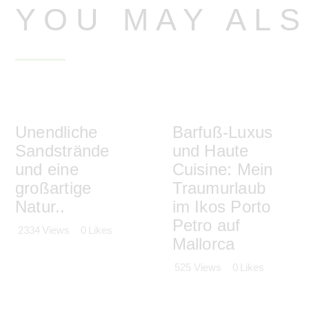
YOU MAY ALS
Unendliche
Barfuß-Luxus
Sandstrände
und Haute
und eine
Cuisine: Mein
großartige
Traumurlaub
Natur..
im Ikos Porto
Petro auf
2334
Views
0
Likes
Mallorca
525
Views
0
Likes