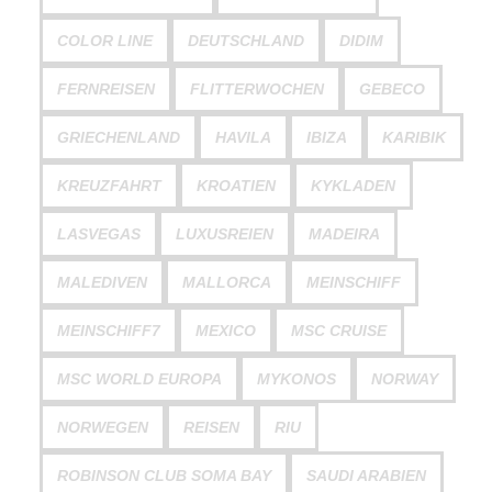
COLOR LINE
DEUTSCHLAND
DIDIM
FERNREISEN
FLITTERWOCHEN
GEBECO
GRIECHENLAND
HAVILA
IBIZA
KARIBIK
KREUZFAHRT
KROATIEN
KYKLADEN
LASVEGAS
LUXUSREIEN
MADEIRA
MALEDIVEN
MALLORCA
MEINSCHIFF
MEINSCHIFF7
MEXICO
MSC CRUISE
MSC WORLD EUROPA
MYKONOS
NORWAY
NORWEGEN
REISEN
RIU
ROBINSON CLUB SOMA BAY
SAUDI ARABIEN