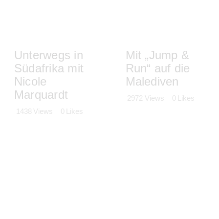
Unterwegs in
Mit „Jump &
Südafrika mit
Run“ auf die
Nicole
Malediven
Marquardt
2972
Views
0
Likes
1438
Views
0
Likes