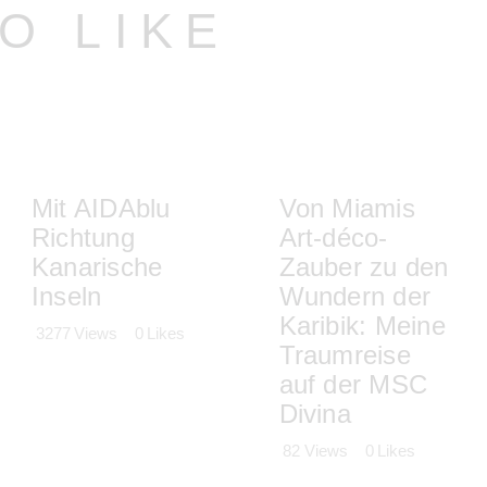
O LIKE
Mit AIDAblu
Von Miamis
Richtung
Art-déco-
Kanarische
Zauber zu den
Inseln
Wundern der
Karibik: Meine
3277
Views
0
Likes
Traumreise
auf der MSC
Divina
82
Views
0
Likes