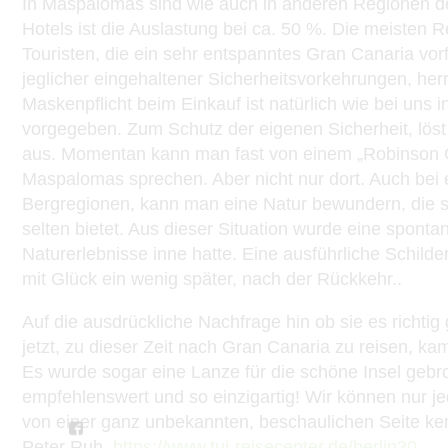
In Maspalomas sind wie auch in anderen Regionen der
Hotels ist die Auslastung bei ca. 50 %. Die meisten
Touristen, die ein sehr entspanntes Gran Canaria vorf
jeglicher eingehaltener Sicherheitsvorkehrungen, her
Maskenpflicht beim Einkauf ist natürlich wie bei uns
vorgegeben. Zum Schutz der eigenen Sicherheit, löst 
aus. Momentan kann man fast von einem „Robinson 
Maspalomas sprechen. Aber nicht nur dort. Auch bei 
Bergregionen, kann man eine Natur bewundern, die s
selten bietet. Aus dieser Situation wurde eine spon
Naturerlebnisse inne hatte. Eine ausführliche Schild
mit Glück ein wenig später, nach der Rückkehr..
Auf die ausdrückliche Nachfrage hin ob sie es richti
jetzt, zu dieser Zeit nach Gran Canaria zu reisen, ka
Es wurde sogar eine Lanze für die schöne Insel gebro
empfehlenswert und so einzigartig! Wir können nur je
von einer ganz unbekannten, beschaulichen Seite ke
Peter Ruh,
https://www.tui-reisecenter.de/berlin30