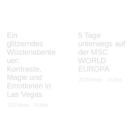
Ein
5 Tage
glitzerndes
unterwegs auf
Wüstenabente
der MSC
uer:
WORLD
Kontraste,
EUROPA
Magie und
2178
Views
0
Likes
Emotionen in
Las Vegas
219
Views
0
Likes