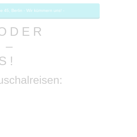
 45, Berlin - Wir kümmern uns! -
 ODER
 –
S!
schalreisen: