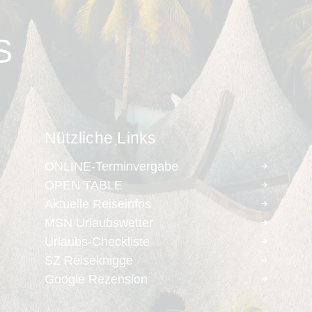
S
Nützliche Links
ONLINE-Terminvergabe
OPEN TABLE
Aktuelle Reiseinfos
MSN Urlaubswetter
Urlaubs-Checkliste
SZ Reiseknigge
Google Rezension