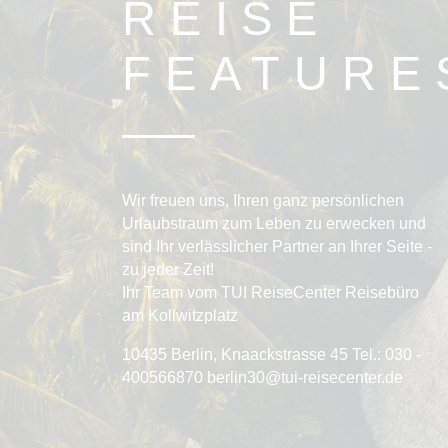
REISE
FEATURE
Wir freuen uns, Ihren ganz persönlichen
Urlaubstraum zum Leben zu erwecken und
sind Ihr verlässlicher Partner an Ihrer Seite -
zu jeder Zeit!
Ihr Team vom TUI ReiseCenter Reisebüro
am Kollwitzplatz
10435 Berlin, Knaackstrasse 45 Tel.: 030 -
400566870 berlin30@tui-reisecenter.de