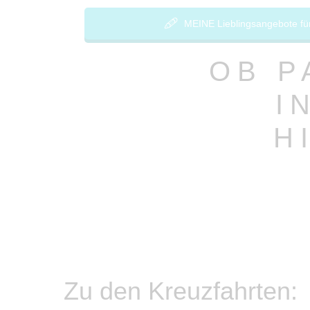
MEINE Lieblingsangebote für 
OB P
I
H
Zu den Kreuzfahrten: