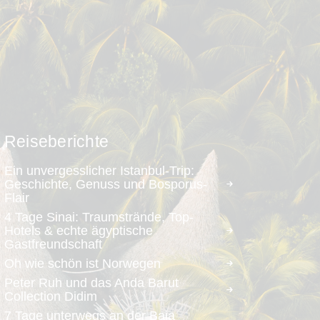
Reiseberichte
Ein unvergesslicher Istanbul-Trip:
Geschichte, Genuss und Bosporus-
Flair
4 Tage Sinai: Traumstrände, Top-
Hotels & echte ägyptische
Gastfreundschaft
Oh wie schön ist Norwegen
Peter Ruh und das Anda Barut
Collection Didim
7 Tage unterwegs an der Baja