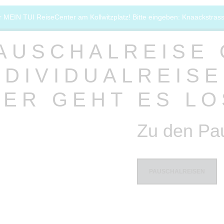
Kontakt
MEIN TUI ReiseCenter am Kollwitzplatz! Bitte eingeben: Knaackstrasse
Rezension
AUSCHALREISE
OPEN TABLE
NDIVIDUALREISE
IER GEHT ES LO
Zu den Pau
PAUSCHALREISEN