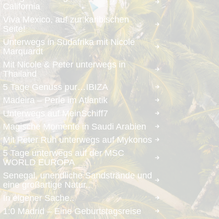
California
Viva Mexico, auf zur karibischen
Seite!
Unterwegs in Südafrika mit Nicole
Marquardt
Mit Nicole & Peter unterwegs in
Thailand
5 Tage Genuss pur…IBIZA
Madeira – Perle im Atlantik
Unterwegs auf MeinSchiff7
Magische Momente in Saudi Arabien
Mit Peter Ruh unterwegs auf Mykonos
5 Tage unterwegs auf der MSC
WORLD EUROPA
Senegal, unendliche Sandstrände und
eine großartige Natur..
In eigener Sache..
1:0 Madrid – Eine Geburtstagsreise