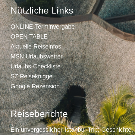
Nützliche Links
ONLINE-Terminvergabe
OPEN TABLE
Aktuelle Reiseinfos
MSN Urlaubswetter
Urlaubs-Checkliste
SZ Reiseknigge
Google Rezension
Reiseberichte
Ein unvergesslicher Istanbul-Trip: Geschichte