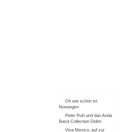
Terminvergabe
TERMINVE
Beratung
RGABE
BERATUNG
Startseite
STARTSEIT
In Eigener Sache..
E
IN
Reiseberichte
EIGENER
SACHE..
Aktuelle Reiseinfos
REISEBERI
CHTE
Das Reisebüro
Suchen & Buchen
Oh wie schön ist
Norwegen
Kontakt
Peter Ruh und das Anda
Barut Collection Didim
Rezension
Viva Mexico, auf zur