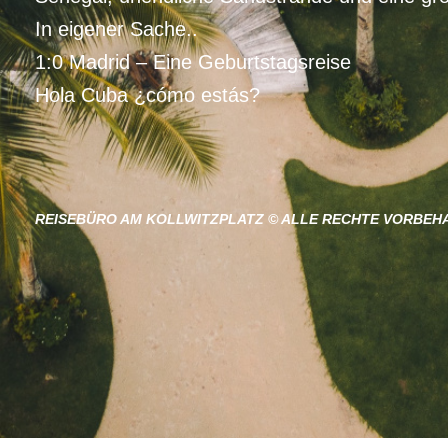
In eigener Sache..
1:0 Madrid – Eine Geburtstagsreise
Hola Cuba ¿cómo estás?
REISEBÜRO AM KOLLWITZPLATZ © ALLE RECHTE VORBEH