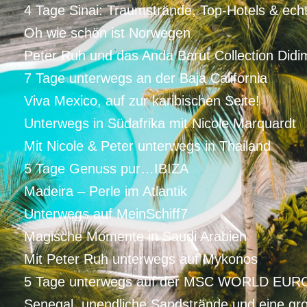
4 Tage Sinai: Traumstrände, Top-Hotels & ech
Oh wie schön ist Norwegen
Peter Ruh und das Anda Barut Collection Didi
7 Tage unterwegs an der Baja California
Viva Mexico, auf zur karibischen Seite!
Unterwegs in Südafrika mit Nicole Marquardt
Mit Nicole & Peter unterwegs in Thailand
5 Tage Genuss pur…IBIZA
Madeira – Perle im Atlantik
Unterwegs auf MeinSchiff7
Magische Momente in Saudi Arabien
Mit Peter Ruh unterwegs auf Mykonos
5 Tage unterwegs auf der MSC WORLD EUR
Senegal, unendliche Sandstrände und eine gro