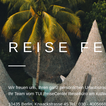
REISE F
Wir freuen uns, Ihren ganz persönlichen Urlaubstrau
Ihr Team vom TUI ReiseCenter Reisebüro am Kollwi
10435 Berlin, Knaackstrasse 45 Tel.: 030 - 4005668