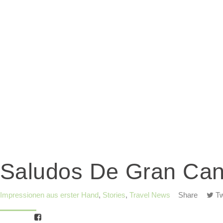
Saludos De Gran Can
Impressionen aus erster Hand
,
Stories
,
Travel News
Share
Tw