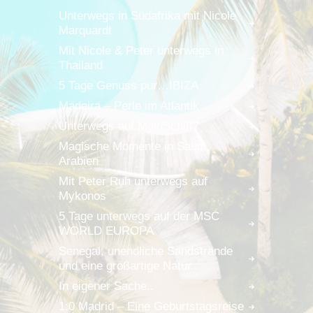
Unterwegs in Südafrika mit Nicole
Marquardt
Mit Nicole & Peter unterwegs in
Thailand
5 Tage Genuss pur…IBIZA
Madeira – Perle im Atlantik
Unterwegs auf MeinSchiff7
Magische Momente in Saudi
Arabien
Mit Peter Ruh unterwegs auf
Mykonos
5 Tage unterwegs auf der MSC
WORLD EUROPA
Senegal, unendliche Sandstrände
und eine großartige Natur..
In eigener Sache..
1:0 Madrid – Eine Geburtstagsreise