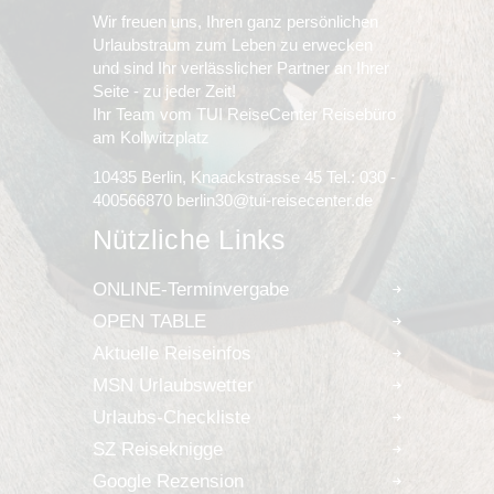
Wir freuen uns, Ihren ganz persönlichen
Urlaubstraum zum Leben zu erwecken
und sind Ihr verlässlicher Partner an Ihrer
Seite - zu jeder Zeit!
Ihr Team vom TUI ReiseCenter Reisebüro
am Kollwitzplatz
10435 Berlin, Knaackstrasse 45 Tel.: 030 -
400566870 berlin30@tui-reisecenter.de
Nützliche Links
ONLINE-Terminvergabe
OPEN TABLE
Aktuelle Reiseinfos
MSN Urlaubswetter
Urlaubs-Checkliste
SZ Reiseknigge
Google Rezension