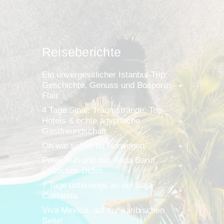
Reiseberichte
Ein unvergesslicher Istanbul-Trip:
Geschichte, Genuss und Bosporus-
Flair
4 Tage Sinai: Traumstrände, Top-
Hotels & echte ägyptische
Gastfreundschaft
Oh wie schön ist Norwegen
Peter Ruh und das Anda Barut
Collection Didim
7 Tage unterwegs an der Baja
California
Viva Mexico, auf zur karibischen
Seite!