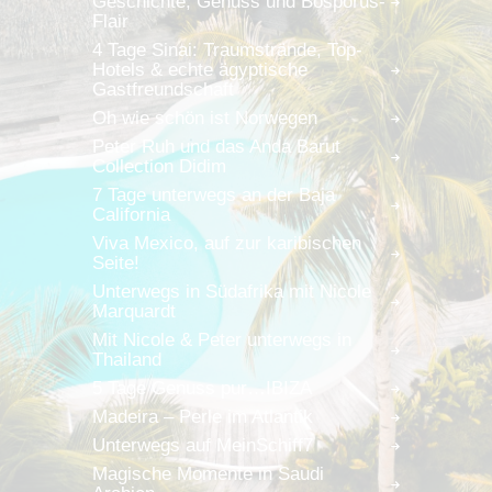
Geschichte, Genuss und Bosporus-
Flair
4 Tage Sinai: Traumstrände, Top-
Hotels & echte ägyptische
Gastfreundschaft
Oh wie schön ist Norwegen
Peter Ruh und das Anda Barut
Collection Didim
7 Tage unterwegs an der Baja
California
Viva Mexico, auf zur karibischen
Seite!
Unterwegs in Südafrika mit Nicole
Marquardt
Mit Nicole & Peter unterwegs in
Thailand
5 Tage Genuss pur…IBIZA
Madeira – Perle im Atlantik
Unterwegs auf MeinSchiff7
Magische Momente in Saudi