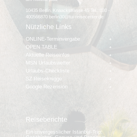
10435 Berlin, Knaackstrasse 45 Tel.: 030 -
400566870 berlin30@tui-reisecenter.de
Nützliche Links
ONLINE-Terminvergabe
OPEN TABLE
Aktuelle Reiseinfos
MSN Urlaubswetter
Urlaubs-Checkliste
SZ Reiseknigge
Google Rezension
Reiseberichte
Ein unvergesslicher Istanbul-Trip: