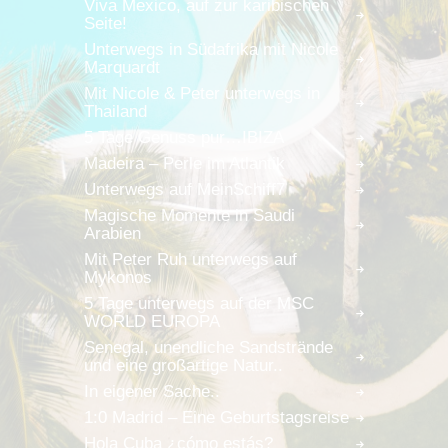
Viva Mexico, auf zur karibischen
Seite!
Unterwegs in Südafrika mit Nicole
Marquardt
Mit Nicole & Peter unterwegs in
Thailand
5 Tage Genuss pur…IBIZA
Madeira – Perle im Atlantik
Unterwegs auf MeinSchiff7
Magische Momente in Saudi
Arabien
Mit Peter Ruh unterwegs auf
Mykonos
5 Tage unterwegs auf der MSC
WORLD EUROPA
Senegal, unendliche Sandstrände
und eine großartige Natur..
In eigener Sache..
1:0 Madrid – Eine Geburtstagsreise
Hola Cuba ¿cómo estás?