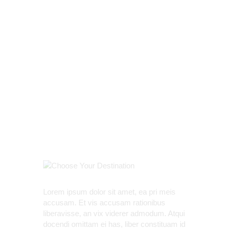
Terminvergabe Beratung
Startseite
CHOOSE
In Eigener Sache..
YOUR
Reiseberichte
DESTINATION
Aktuelle Reiseinfos
Das Reisebüro
Suchen & Buchen
Kontakt
Rezension
OPEN TABLE
Lorem ipsum dolor sit amet, ea pri meis
accusam. Et vis accusam rationibus
liberavisse, an vix viderer admodum. Atqui
docendi omittam ei has, liber constituam id