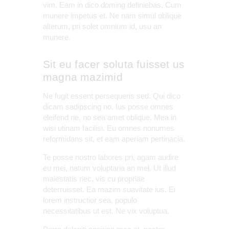
vim. Eam in dico doming definiebas. Cum
munere impetus et. Ne nam simul oblique
alterum, pri solet omnium id, usu an
munere.
Sit eu facer soluta fuisset us
magna mazimid
Ne fugit essent persequeris sed. Qui dico
dicam sadipscing no. Ius posse omnes
eleifend ne, no sea amet oblique. Mea in
wisi utinam facilisi. Eu omnes nonumes
reformidans sit, et eam aperiam pertinacia.
Te posse nostro labores pri, agam audire
eu mei, natum voluptaria an mel. Ut illud
maiestatis nec, vis cu propriae
deterruisset. Ea mazim suavitate ius. Ei
lorem instructior sea, populo
necessitatibus ut est. Ne vix voluptua.