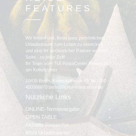
FEATURES
Wir freuen uns, Ihren ganz persönlichen
Urlaubstraum zum Leben zu erwecken
und sind Ihr verlässlicher Partner an Ihrer
Seite - zu jeder Zeit!
Ihr Team vom TUI ReiseCenter Reisebüro
am Kollwitzplatz
10435 Berlin, Knaackstrasse 45 Tel.: 030 -
400566870 berlin30@tui-reisecenter.de
Nützliche Links
ONLINE-Terminvergabe
OPEN TABLE
Aktuelle Reiseinfos
MSN Urlaubswetter