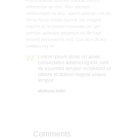
Porro deleniti apeirian mea at, nostro
referrentur an mei. Wisi alienum
ullamcorper ea duo, aperiri apeirian vel ad.
Sit eu facer soluta fuisset. Ius magna
mazim id. In putant consulatu pri, per
persius quaeque perpetua an.Ne fugit
essent persequeris sed. Qui dico dicam
sadipscing no.
Lorem ipsum dolor sit amet,
consectetur adipiscing elit, sed
do eiusmod tempor incididunt ut
labore et dolore magna aliqua
tempor
MORGAN KING
Comments