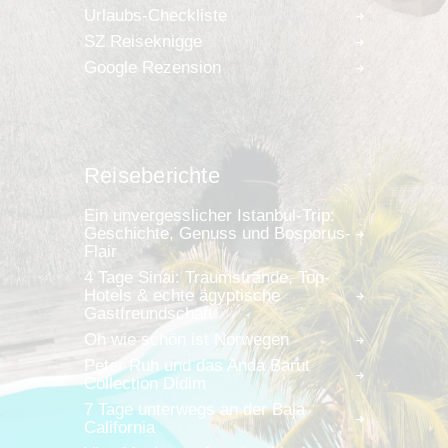
Urlaubs-Checkliste
SZ Reiseknigge
Google Rezension
Reiseberichte
Ein unvergesslicher Istanbul-Trip:
Geschichte, Genuss und Bosporus-
Flair
4 Tage Sinai: Traumstrände, Top-
Hotels & echte ägyptische
Gastfreundschaft
Oh wie schön ist Norwegen
Peter Ruh und das Anda Barut
Collection Didim
7 Tage unterwegs an der Baja
California