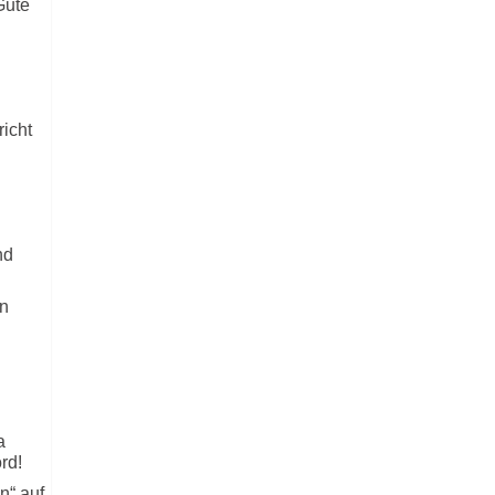
Gute
icht
nd
n
a
rd!
n“ auf