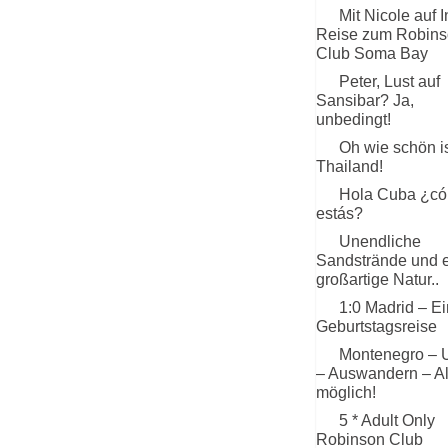
Mit Nicole auf I
Reise zum Robin
Club Soma Bay
Peter, Lust auf
Sansibar? Ja,
unbedingt!
Oh wie schön is
Thailand!
Hola Cuba ¿c
estás?
Unendliche
Sandstrände und 
großartige Natur..
1:0 Madrid – E
Geburtstagsreise
Montenegro – 
– Auswandern – All
möglich!
5 * Adult Only
Robinson Club