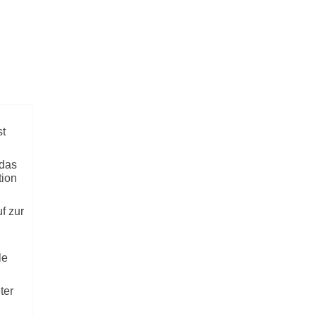
Terminvergabe
RMINVERGABE BERATUNG
Beratung
ARTSEITE
EIGENER SACHE..
Startseite
ISEBERICHTE
In Eigener Sache..
st
 das
Reiseberichte
tion
Aktuelle Reiseinfos
f zur
Das Reisebüro
le
Suchen & Buchen
ter