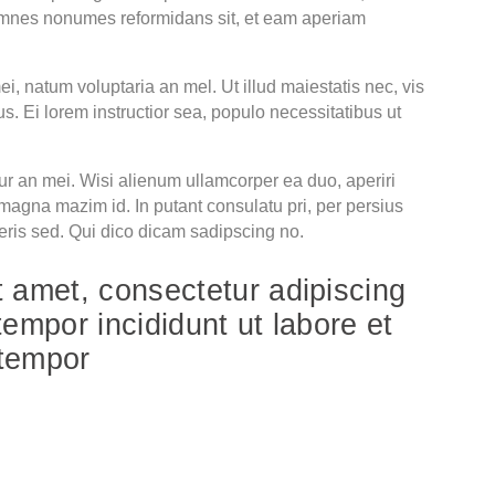
 omnes nonumes reformidans sit, et eam aperiam
i, natum voluptaria an mel. Ut illud maiestatis nec, vis
s. Ei lorem instructior sea, populo necessitatibus ut
tur an mei. Wisi alienum ullamcorper ea duo, aperiri
s magna mazim id. In putant consulatu pri, per persius
ris sed. Qui dico dicam sadipscing no.
t amet, consectetur adipiscing
tempor incididunt ut labore et
 tempor