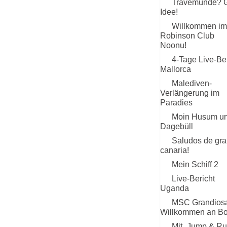
Travemünde? 
Idee!
Willkommen im
Robinson Club
Noonu!
4-Tage Live-Ber
Mallorca
Malediven-
Verlängerung im
Paradies
Moin Husum u
Dagebüll
Saludos de gra
canaria!
Mein Schiff 2
Live-Bericht
Uganda
MSC Grandios
Willkommen an Bo
Mit „Jump & Ru