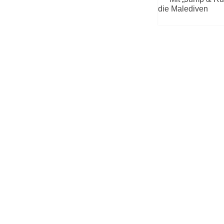
die Malediven
AK
DA
SU
KO
RE
OP
CUBA, C