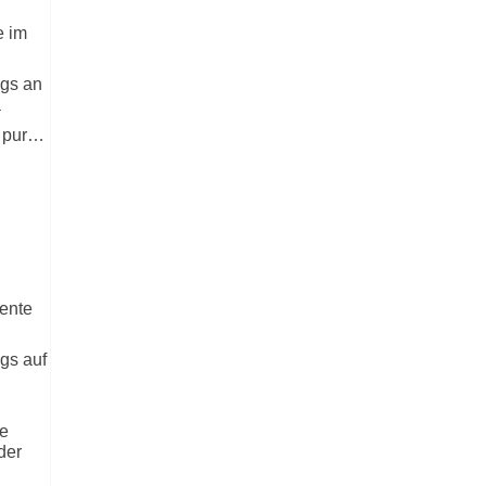
Kontakt
e im
Rezension
gs an
a
OPEN TABLE
 pur…
ente
gs auf
e
der