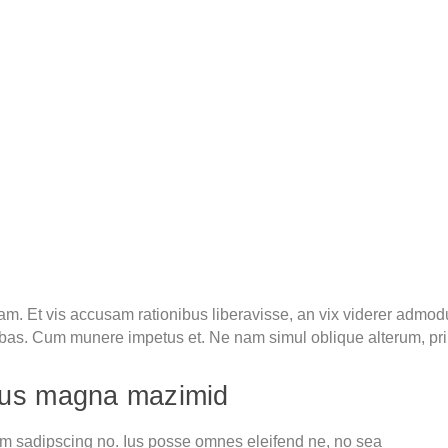
am. Et vis accusam rationibus liberavisse, an vix viderer admod
ebas. Cum munere impetus et. Ne nam simul oblique alterum, pri
et us magna mazimid
am sadipscing no. Ius posse omnes eleifend ne, no sea