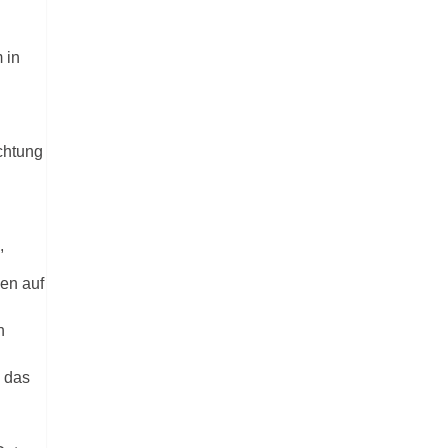
 in
chtung
,
en auf
n
 das