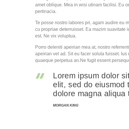
amet oblique. Mea in wisi utinam facilisi. Eu
pertinacia.
Te posse nostro labores pri, agam audire eu me
cu propriae deterruisset. Ea mazim suavitate iu
est. Ne vix voluptua.
Porro deleniti apeirian mea at, nostro referren
apeirian vel ad. Sit eu facer soluta fuisset. Iu
quaeque perpetua an.Ne fugit essent perseque
Lorem ipsum dolor si
elit, sed do eiusmod 
dolore magna aliqua
MORGAN KING