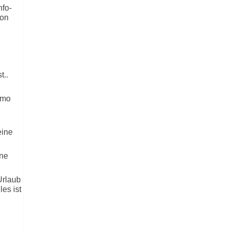
nfo-
son
t..
ómo
eine
ine
Urlaub
es ist