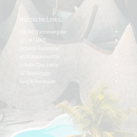
Nützliche Links
ONLINE-Terminvergabe
OPEN TABLE
Aktuelle Reiseinfos
MSN Urlaubswetter
Urlaubs-Checkliste
SZ Reiseknigge
Google Rezension