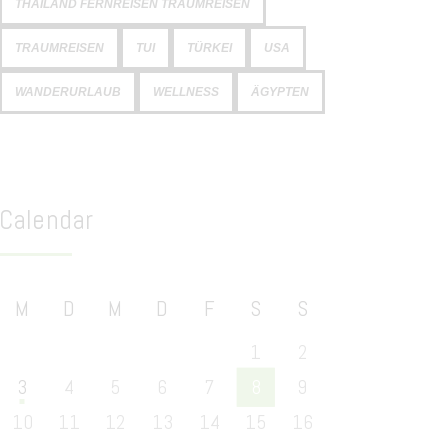
THAILAND FERNREISEN TRAUMREISEN
TRAUMREISEN
TUI
TÜRKEI
USA
WANDERURLAUB
WELLNESS
ÄGYPTEN
Calendar
M
D
M
D
F
S
S
1
2
3
4
5
6
7
8
9
10
11
12
13
14
15
16