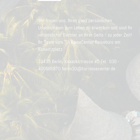
Wir freuen uns, Ihren ganz persönlichen
Urlaubstraum zum Leben zu erwecken und sind Ihr
verlässlicher Partner an Ihrer Seite - zu jeder Zeit!
Ihr Team vom TUI ReiseCenter Reisebüro am
Kollwitzplatz
10435 Berlin, Knaackstrasse 45 Tel.: 030 -
400566870 berlin30@tui-reisecenter.de