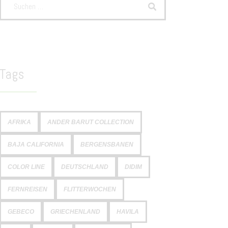
Tags
AFRIKA
ANDER BARUT COLLECTION
BAJA CALIFORNIA
BERGENSBANEN
COLOR LINE
DEUTSCHLAND
DIDIM
FERNREISEN
FLITTERWOCHEN
GEBECO
GRIECHENLAND
HAVILA