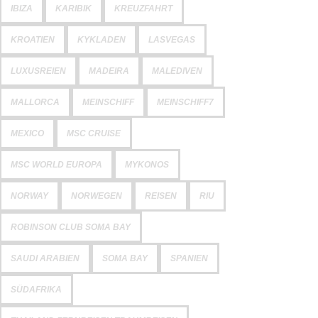
IBIZA
KARIBIK
KREUZFAHRT
KROATIEN
KYKLADEN
LASVEGAS
LUXUSREIEN
MADEIRA
MALEDIVEN
MALLORCA
MEINSCHIFF
MEINSCHIFF7
MEXICO
MSC CRUISE
MSC WORLD EUROPA
MYKONOS
NORWAY
NORWEGEN
REISEN
RIU
ROBINSON CLUB SOMA BAY
SAUDI ARABIEN
SOMA BAY
SPANIEN
SÜDAFRIKA