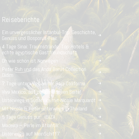
Reiseberichte
Ein unvergesslicher Istanbul-Trip: Geschichte,
Genuss und Bosporus-Flair
4 Tage Sinai: Traumstrände, Top-Hotels &
echte ägyptische Gastfreundschaft
Oh wie schön ist Norwegen
Peter Ruh und das Anda Barut Collection
Didim
7 Tage unterwegs an der Baja California
Viva Mexico, auf zur karibischen Seite!
Unterwegs in Südafrika mit Nicole Marquardt
Mit Nicole & Peter unterwegs in Thailand
5 Tage Genuss pur…IBIZA
Madeira – Perle im Atlantik
Unterwegs auf MeinSchiff7