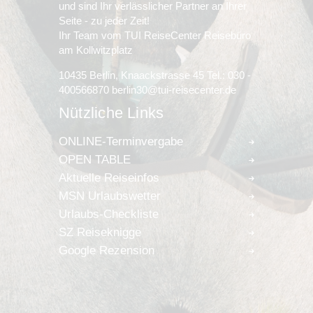
und sind Ihr verlässlicher Partner an Ihrer
Seite - zu jeder Zeit!
Ihr Team vom TUI ReiseCenter Reisebüro
am Kollwitzplatz
10435 Berlin, Knaackstrasse 45 Tel.: 030 -
400566870 berlin30@tui-reisecenter.de
Nützliche Links
ONLINE-Terminvergabe
OPEN TABLE
Aktuelle Reiseinfos
MSN Urlaubswetter
Urlaubs-Checkliste
SZ Reiseknigge
Google Rezension