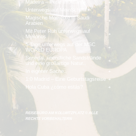
Madeira – Perle im Atlantik
Unterwegs auf MeinSchiff7
Magische Momente in Saudi
Arabien
Mit Peter Ruh unterwegs auf
Mykonos
5 Tage unterwegs auf der MSC
WORLD EUROPA
Senegal, unendliche Sandstrände
und eine großartige Natur..
In eigener Sache..
1:0 Madrid – Eine Geburtstagsreise
Hola Cuba ¿cómo estás?
REISEBÜRO AM KOLLWITZPLATZ © ALLE
RECHTE VORBEHALTERN