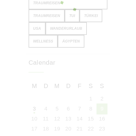
TRAUMREISEN
TRAUMREISEN
TUI
TÜRKEI
USA
WANDERURLAUB
WELLNESS
ÄGYPTEN
Calendar
M
D
M
D
F
S
S
1
2
3
4
5
6
7
8
9
10
11
12
13
14
15
16
17
18
19
20
21
22
23