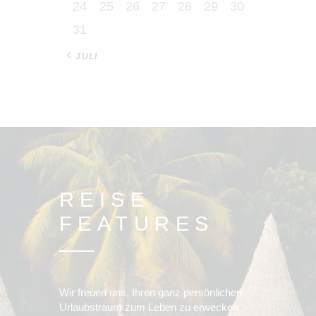
24
25
26
27
28
29
30
31
« JULI
REISE
FEATURES
Wir freuen uns, Ihren ganz persönlichen
Urlaubstraum zum Leben zu erwecken