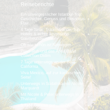
Reiseberichte
Ein unvergesslicher Istanbul-Trip:
Geschichte, Genuss und Bosporus-
Flair
4 Tage Sinai: Traumstrände, Top-
Hotels & echte ägyptische
Gastfreundschaft
Oh wie schön ist Norwegen
Peter Ruh und das Anda Barut
Collection Didim
7 Tage unterwegs an der Baja
California
Viva Mexico, auf zur karibischen
Seite!
Unterwegs in Südafrika mit Nicole
Marquardt
Mit Nicole & Peter unterwegs in
Thailand
5 Tage Genuss pur…IBIZA