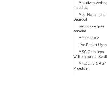
Malediven-Verlän
Paradies
Moin Husum und
Dagebüll
Saludos de gran
canaria!
Mein Schiff 2
Live-Bericht Ugan
MSC Grandiosa
Willkommen an Bord!
Mit „Jump & Run“ 
Malediven
A
D
S
K