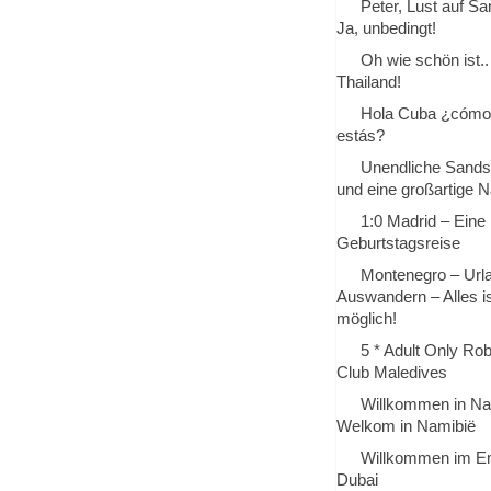
Peter, Lust auf Sa
Ja, unbedingt!
Oh wie schön ist..
Thailand!
Hola Cuba ¿cómo
estás?
Unendliche Sands
und eine großartige Na
1:0 Madrid – Eine
Geburtstagsreise
Montenegro – Url
Auswandern – Alles i
möglich!
5 * Adult Only Ro
Club Maledives
Willkommen in Na
Welkom in Namibië
Willkommen im Em
Dubai