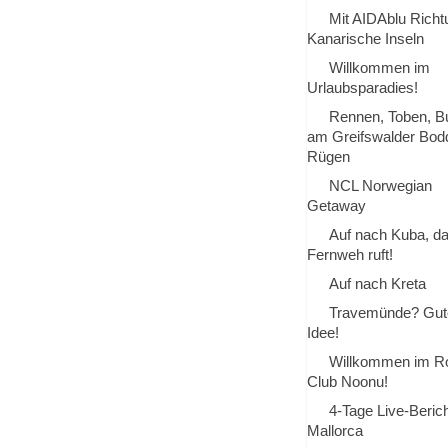
Mit AIDAblu Richt
Kanarische Inseln
Willkommen im
Urlaubsparadies!
Rennen, Toben, B
am Greifswalder Bod
Rügen
NCL Norwegian
Getaway
Auf nach Kuba, d
Fernweh ruft!
Auf nach Kreta
Travemünde? Gut
Idee!
Willkommen im R
Club Noonu!
4-Tage Live-Berich
Mallorca