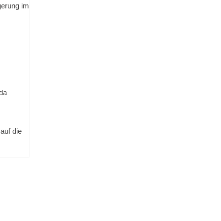
gerung im
da
auf die
KTUELLE REISEINFOS
AS REISEBÜRO
UCHEN & BUCHEN
ONTAKT