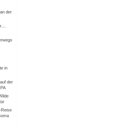
OPEN TABLE
an der
ur…
terwegs
e in
auf der
OPA
Wilde
tür
o-Reise
 Soma