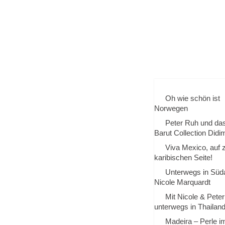
T
S
IN
R
Oh wie schön ist
Norwegen
Peter Ruh und da
Barut Collection Didi
Viva Mexico, auf 
karibischen Seite!
Unterwegs in Süda
Nicole Marquardt
Mit Nicole & Peter
unterwegs in Thailan
Madeira – Perle i