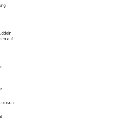
ung
uddeln
den auf
as
e
obinson
t